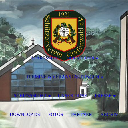
STARTSEITE
DER VEREIN
TERMINE & VERANSTALTUNGEN
SCHIESSSPORT
UNSER DORF
PRESSE
DOWNLOADS
FOTOS
PARTNER
ARCHIV