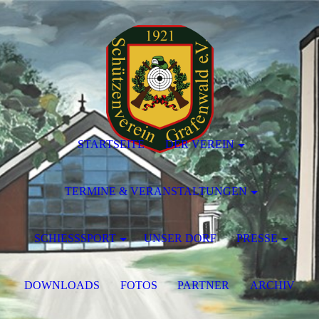
STARTSEITE
DER VEREIN
TERMINE & VERANSTALTUNGEN
SCHIESSSPORT
UNSER DORF
PRESSE
DOWNLOADS
FOTOS
PARTNER
ARCHIV